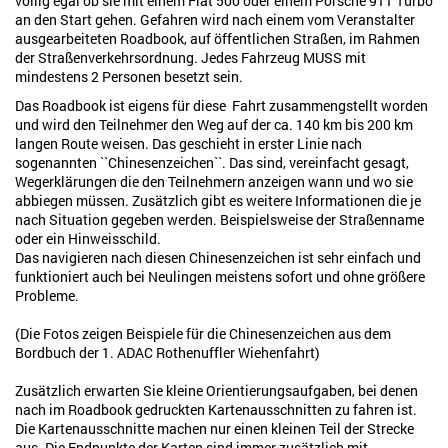
völlig egal ob sie mit einem Fiat 500 oder einem Porsche 911 Turbo
an den Start gehen. Gefahren wird nach einem vom Veranstalter
ausgearbeiteten Roadbook, auf öffentlichen Straßen, im Rahmen
der Straßenverkehrsordnung.
Jedes Fahrzeug MUSS mit
mindestens 2 Personen besetzt sein.
Das Roadbook ist eigens für diese Fahrt zusammengstellt worden
und wird den Teilnehmer den Weg auf der ca. 140 km bis 200 km
langen Route weisen. Das geschieht in erster Linie nach
sogenannten ``Chinesenzeichen``. Das sind, vereinfacht gesagt,
Wegerklärungen die den Teilnehmern anzeigen wann und wo sie
abbiegen müssen. Zusätzlich gibt es weitere Informationen die je
nach Situation gegeben werden. Beispielsweise der Straßenname
oder ein Hinweisschild.
Das navigieren nach diesen Chinesenzeichen ist sehr einfach und
funktioniert auch bei Neulingen meistens sofort und ohne größere
Probleme.
(Die Fotos zeigen Beispiele für die Chinesenzeichen aus dem
Bordbuch der 1. ADAC Rothenuffler Wiehenfahrt)
Zusätzlich erwarten Sie kleine Orientierungsaufgaben, bei denen
nach im Roadbook gedruckten Kartenausschnitten zu fahren ist.
Die Kartenausschnitte machen nur einen kleinen Teil der Strecke
aus. Die Endpunkte der Karten sind immer zusätzlich mit