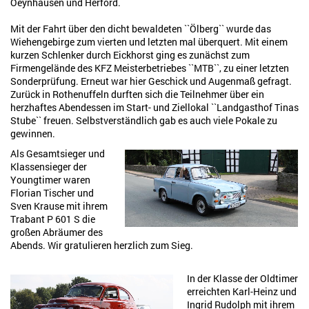
Oeynhausen und Herford.
Mit der Fahrt über den dicht bewaldeten ``Ölberg`` wurde das
Wiehengebirge zum vierten und letzten mal überquert. Mit einem
kurzen Schlenker durch Eickhorst ging es zunächst zum
Firmengelände des KFZ Meisterbetriebes ``MTB``, zu einer letzten
Sonderprüfung. Erneut war hier Geschick und Augenmaß gefragt.
Zurück in Rothenuffeln durften sich die Teilnehmer über ein
herzhaftes Abendessen im Start- und Ziellokal ``Landgasthof Tinas
Stube`` freuen. Selbstverständlich gab es auch viele Pokale zu
gewinnen.
Als Gesamtsieger und
Klassensieger der
Youngtimer waren
Florian Tischer und
Sven Krause mit ihrem
Trabant P 601 S die
großen Abräumer des
Abends. Wir gratulieren herzlich zum Sieg.
In der Klasse der Oldtimer
erreichten Karl-Heinz und
Ingrid Rudolph mit ihrem