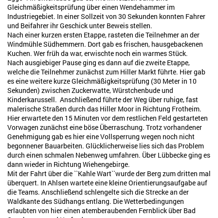
Gleichmäßigkeitsprüfung über einen Wendehammer im
Industriegebiet. In einer Sollzeit von 30 Sekunden konnten Fahrer
und Beifahrer ihr Geschick unter Beweis stellen.
Nach einer kurzen ersten Etappe, rasteten die Teilnehmer an der
Windmühle Südhemmern. Dort gab es frischen, hausgebackenen
Kuchen. Wer früh da war, erwischte noch ein warmes Stück.
Nach ausgiebiger Pause ging es dann auf die zweite Etappe,
welche die Teilnehmer zunächst zum Hiller Markt führte. Hier gab
es eine weitere kurze Gleichmäßigkeitsprüfung (30 Meter in 10
Sekunden) zwischen Zuckerwatte, Würstchenbude und
Kinderkarussell. Anschließend führte der Weg über ruhige, fast
malerische Straßen durch das Hiller Moor in Richtung Frotheim.
Hier erwartete den 15 Minuten vor dem restlichen Feld gestarteten
Vorwagen zunächst eine böse Überraschung. Trotz vorhandener
Genehmigung gab es hier eine Vollsperrung wegen noch nicht
begonnener Bauarbeiten. Glücklicherweise lies sich das Problem
durch einen schmalen Nebenweg umfahren. Über Lübbecke ging es
dann wieder in Richtung Wiehengebirge.
Mit der Fahrt über die ``Kahle Wart``wurde der Berg zum dritten mal
überquert. In Ahlsen wartete eine kleine Orientierungsaufgabe auf
die Teams. Anschließend schlengelte sich die Strecke an der
Waldkante des Südhangs entlang. Die Wetterbedingungen
erlaubten von hier einen atemberaubenden Fernblick über Bad